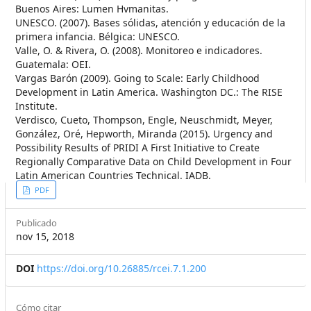
Buenos Aires: Lumen Hvmanitas.
UNESCO. (2007). Bases sólidas, atención y educación de la
primera infancia. Bélgica: UNESCO.
Valle, O. & Rivera, O. (2008). Monitoreo e indicadores.
Guatemala: OEI.
Vargas Barón (2009). Going to Scale: Early Childhood
Development in Latin America. Washington DC.: The RISE
Institute.
Verdisco, Cueto, Thompson, Engle, Neuschmidt, Meyer,
González, Oré, Hepworth, Miranda (2015). Urgency and
Possibility Results of PRIDI A First Initiative to Create
Regionally Comparative Data on Child Development in Four
Latin American Countries Technical. IADB.
##plugins.themes.themeEleven
PDF
Publicado
nov 15, 2018
DOI
https://doi.org/10.26885/rcei.7.1.200
Cómo citar