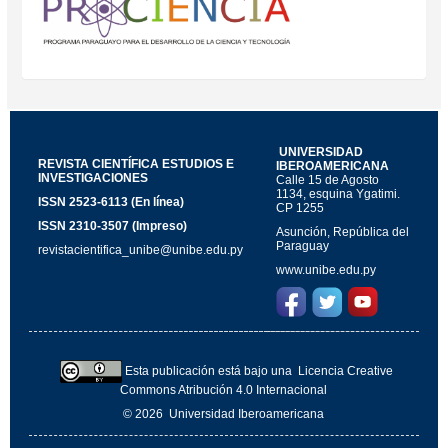
UNIVERSIDAD
REVISTA CIENTÍFICA ESTUDIOS E
IBEROAMERICANA
INVESTIGACIONES
Calle 15 de Agosto
1134, esquina Ygatimi.
ISSN 2523-6113 (En línea)
CP 1255
ISSN 2310-3507 (Impreso)
Asunción, República del
Paraguay
revistacientifica_unibe@unibe.edu.py
www.unibe.edu.py
Esta publicación está bajo una
Licencia Creative
Commons Atribución 4.0 Internacional
© 2026
Universidad Iberoamericana