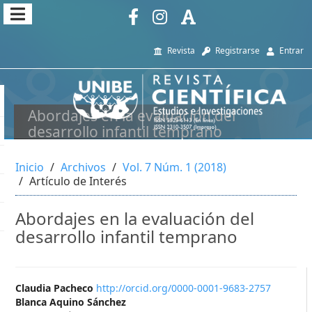
##plugins.themes.themeEleven
##plugins.themes.themeEleven.accessible_menu.main_navi
Revista
Registrarse
Entrar
##plugins.themes.themeEleven.accessible_menu.main_cont
##plugins.themes.themeEleven.accessible_menu.sidebar##
Abordajes en la evaluación del
desarrollo infantil temprano
Inicio
Archivos
Vol. 7 Núm. 1 (2018)
Artículo de Interés
Abordajes en la evaluación del
desarrollo infantil temprano
##plugins.themes.themeEleve
Claudia Pacheco
http://orcid.org/0000-0001-9683-2757
Blanca Aquino Sánchez