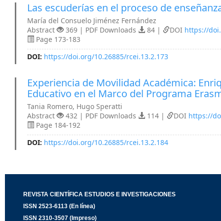
Las escuderías en el proceso de enseñanz
María del Consuelo Jiménez Fernández
Abstract
369 | PDF Downloads
84 |
DOI
https://doi
Page 173-183
DOI:
https://doi.org/10.26885/rcei.13.2.173
Experiencia de Movilidad Académica: Enriq
Educativo en el Marco del Programa Eras
Tania Romero, Hugo Speratti
Abstract
432 | PDF Downloads
114 |
DOI
https://d
Page 184-192
DOI:
https://doi.org/10.26885/rcei.13.2.184
REVISTA CIENTÍFICA ESTUDIOS E INVESTIGACIONES
ISSN 2523-6113 (En línea)
ISSN 2310-3507 (Impreso)