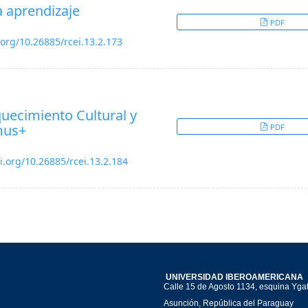
a aprendizaje
PDF
.org/10.26885/rcei.13.2.173
uecimiento Cultural y
mus+
PDF
oi.org/10.26885/rcei.13.2.184
UNIVERSIDAD IBEROAMERICANA
Calle 15 de Agosto 1134, esquina Yga
Asunción, República del Paraguay