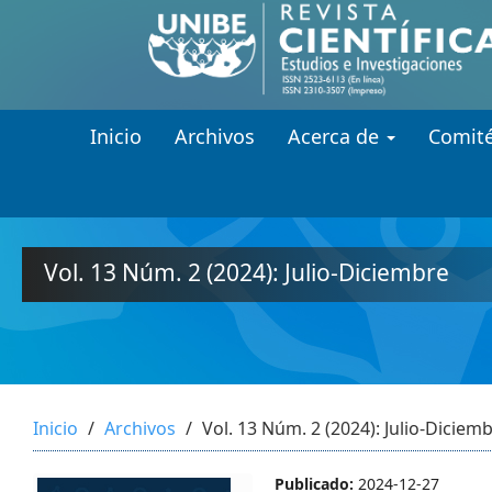
##plugins.themes.themeEleven
##plugins.themes.themeEleven.accessible_menu.main_navi
##plugins.themes.themeEleven.accessible_menu.main_cont
##plugins.themes.themeEleven.accessible_menu.sidebar##
Inicio
Archivos
Acerca de
Comité
Vol. 13 Núm. 2 (2024): Julio-Diciembre
Inicio
Archivos
Vol. 13 Núm. 2 (2024): Julio-Diciem
Publicado:
2024-12-27