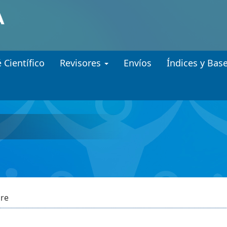
.accessible_menu.label##
gation##
ent##
 Científico
Revisores
Envíos
Índices y Bas
bre