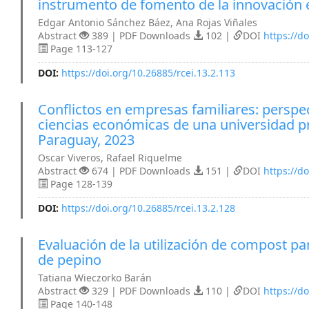
instrumento de fomento de la innovación
Edgar Antonio Sánchez Báez, Ana Rojas Viñales
Abstract
389 | PDF Downloads
102 |
DOI
https://d
Page 113-127
DOI:
https://doi.org/10.26885/rcei.13.2.113
Conflictos en empresas familiares: perspe
ciencias económicas de una universidad p
Paraguay, 2023
Oscar Viveros, Rafael Riquelme
Abstract
674 | PDF Downloads
151 |
DOI
https://d
Page 128-139
DOI:
https://doi.org/10.26885/rcei.13.2.128
Evaluación de la utilización de compost pa
de pepino
Tatiana Wieczorko Barán
Abstract
329 | PDF Downloads
110 |
DOI
https://d
Page 140-148