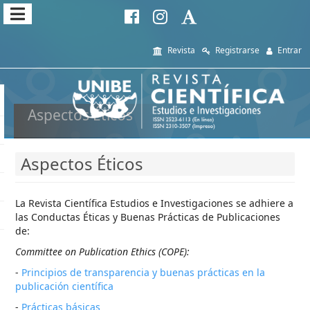
##plugins.themes.themeEleven
##plugins.themes.themeEleven.accessible_menu.main_navi
Revista
Registrarse
Entrar
##plugins.themes.themeEleven.accessible_menu.main_cont
##plugins.themes.themeEleven.accessible_menu.sidebar##
Aspectos Éticos
Aspectos Éticos
La Revista Científica Estudios e Investigaciones se adhiere a
las Conductas Éticas y Buenas Prácticas de Publicaciones
de:
Committee on Publication Ethics (COPE):
-
Principios de transparencia y buenas prácticas en la
publicación científica
-
Prácticas básicas