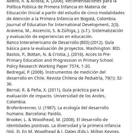
Abello, R. & Acosta, A. (2006). Recomendaciones para la
Política Pública de Primera Infancia en Materia de
Educación Inicial a partir del estudio de cinco modalidades
de Atención a la Primera Infancia en Bogotá, Colombia.
Journal of Education for International Development, 2(3).
Aravena, M., Ascencio, S. & Zúñiga, J. (s.f.). Sistematización
y evaluación de experiencias en educación.
Banco Interamericano de Desarrollo (BID) (2012). Guía
básica para la evaluación de proyectos. Washington: BID.
Bastos, P., Bottan, N. & Cristia, J. (2016). Acces to Pre-
Primary Education and Progression in Primary School.
Policy Research Working Paper 7574, 1-20.
Bedregal, P. (2008). Instrumentos de medición del
desarrollo en Chile. Revista Chilena de Pediatría, 79(1): 32-
36.
Bernal, R. & Peña, X. (2011). Guía práctica para la
evaluación de impacto. Universidad de los Andes,
Colombia.
Brofenbrenner, U. (1987). La ecología del desarrollo
humano. Barcelona: Paidós.
Brooker, L. & Woodhead, M. (2008). El desarrollo de
identidades positivas. La diversidad y la primera infancia
(Vol. 3). En M. Woodhead & J. Oates (Eds.), Milton Keynes,