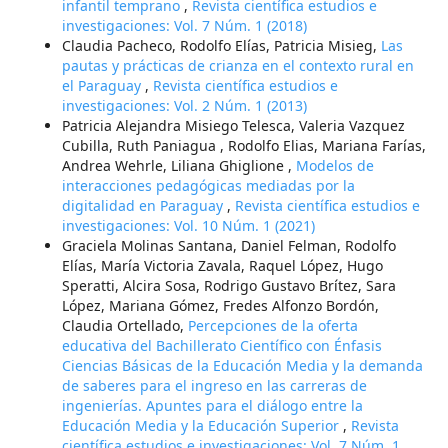
infantil temprano
,
Revista científica estudios e
investigaciones: Vol. 7 Núm. 1 (2018)
Claudia Pacheco, Rodolfo Elías, Patricia Misieg,
Las
pautas y prácticas de crianza en el contexto rural en
el Paraguay
,
Revista científica estudios e
investigaciones: Vol. 2 Núm. 1 (2013)
Patricia Alejandra Misiego Telesca, Valeria Vazquez
Cubilla, Ruth Paniagua , Rodolfo Elias, Mariana Farías,
Andrea Wehrle, Liliana Ghiglione ,
Modelos de
interacciones pedagógicas mediadas por la
digitalidad en Paraguay
,
Revista científica estudios e
investigaciones: Vol. 10 Núm. 1 (2021)
Graciela Molinas Santana, Daniel Felman, Rodolfo
Elías, María Victoria Zavala, Raquel López, Hugo
Speratti, Alcira Sosa, Rodrigo Gustavo Brítez, Sara
López, Mariana Gómez, Fredes Alfonzo Bordón,
Claudia Ortellado,
Percepciones de la oferta
educativa del Bachillerato Científico con Énfasis
Ciencias Básicas de la Educación Media y la demanda
de saberes para el ingreso en las carreras de
ingenierías. Apuntes para el diálogo entre la
Educación Media y la Educación Superior
,
Revista
científica estudios e investigaciones: Vol. 7 Núm. 1