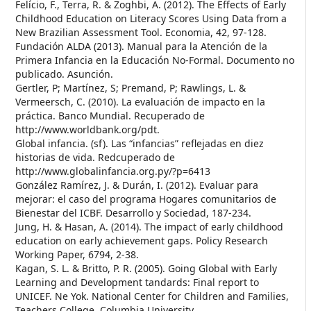
Felício, F., Terra, R. & Zoghbi, A. (2012). The Effects of Early
Childhood Education on Literacy Scores Using Data from a
New Brazilian Assessment Tool. Economia, 42, 97-128.
Fundación ALDA (2013). Manual para la Atención de la
Primera Infancia en la Educación No-Formal. Documento no
publicado. Asunción.
Gertler, P; Martínez, S; Premand, P; Rawlings, L. &
Vermeersch, C. (2010). La evaluación de impacto en la
práctica. Banco Mundial. Recuperado de
http://www.worldbank.org/pdt.
Global infancia. (sf). Las “infancias” reflejadas en diez
historias de vida. Redcuperado de
http://www.globalinfancia.org.py/?p=6413
González Ramírez, J. & Durán, I. (2012). Evaluar para
mejorar: el caso del programa Hogares comunitarios de
Bienestar del ICBF. Desarrollo y Sociedad, 187-234.
Jung, H. & Hasan, A. (2014). The impact of early childhood
education on early achievement gaps. Policy Research
Working Paper, 6794, 2-38.
Kagan, S. L. & Britto, P. R. (2005). Going Global with Early
Learning and Development tandards: Final report to
UNICEF. Ne Yok. National Center for Children and Families,
Teachers College, Columbia University.