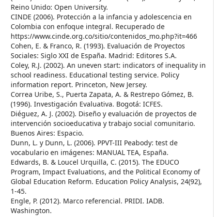
Reino Unido: Open University.
CINDE (2006). Protección a la infancia y adolescencia en
Colombia con enfoque integral. Recuperado de
https://www.cinde.org.co/sitio/contenidos_mo.php?it=466
Cohen, E. & Franco, R. (1993). Evaluación de Proyectos
Sociales: Siglo XXI de España. Madrid: Editores S.A.
Coley, R.J. (2002). An uneven start: indicators of inequality in
school readiness. Educational testing service. Policy
information report. Princeton, New Jersey.
Correa Uribe, S., Puerta Zapata, A. & Restrepo Gómez, B.
(1996). Investigación Evaluativa. Bogotá: ICFES.
Diéguez, A. J. (2002). Diseño y evaluación de proyectos de
intervención socioeducativa y trabajo social comunitario.
Buenos Aires: Espacio.
Dunn, L. y Dunn, L. (2006). PPVT-III Peabody: test de
vocabulario en imágenes: MANUAL TEA, España.
Edwards, B. & Loucel Urquilla, C. (2015). The EDUCO
Program, Impact Evaluations, and the Political Economy of
Global Education Reform. Education Policy Analysis, 24(92),
1-45.
Engle, P. (2012). Marco referencial. PRIDI. IADB.
Washington.