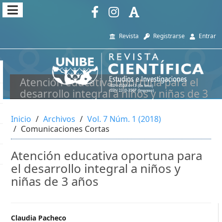
##plugins.themes.themeEleven
##plugins.themes.themeEleven.accessible_menu.main_navi
Revista
Registrarse
Entrar
##plugins.themes.themeEleven.accessible_menu.main_cont
##plugins.themes.themeEleven.accessible_menu.sidebar##
Atención educativa oportuna para el
desarrollo integral a niños y niñas de 3
años
Inicio
Archivos
Vol. 7 Núm. 1 (2018)
Comunicaciones Cortas
Atención educativa oportuna para
el desarrollo integral a niños y
niñas de 3 años
##plugins.themes.themeEleve
Claudia Pacheco