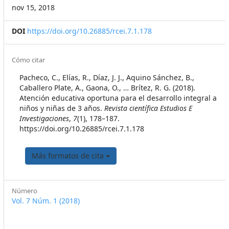
nov 15, 2018
DOI
https://doi.org/10.26885/rcei.7.1.178
##plugins.themes.themeEleven
Cómo citar
Pacheco, C., Elías, R., Díaz, J. J., Aquino Sánchez, B.,
Caballero Plate, A., Gaona, O., … Brítez, R. G. (2018).
Atención educativa oportuna para el desarrollo integral a
niños y niñas de 3 años.
Revista científica Estudios E
Investigaciones
,
7
(1), 178–187.
https://doi.org/10.26885/rcei.7.1.178
Más formatos de cita
Número
Vol. 7 Núm. 1 (2018)