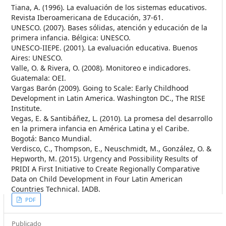
Tiana, A. (1996). La evaluación de los sistemas educativos.
Revista Iberoamericana de Educación, 37-61.
UNESCO. (2007). Bases sólidas, atención y educación de la
primera infancia. Bélgica: UNESCO.
UNESCO-IIEPE. (2001). La evaluación educativa. Buenos
Aires: UNESCO.
Valle, O. & Rivera, O. (2008). Monitoreo e indicadores.
Guatemala: OEI.
Vargas Barón (2009). Going to Scale: Early Childhood
Development in Latin America. Washington DC., The RISE
Institute.
Vegas, E. & Santibáñez, L. (2010). La promesa del desarrollo
en la primera infancia en América Latina y el Caribe.
Bogotá: Banco Mundial.
Verdisco, C., Thompson, E., Neuschmidt, M., González, O. &
Hepworth, M. (2015). Urgency and Possibility Results of
PRIDI A First Initiative to Create Regionally Comparative
Data on Child Development in Four Latin American
Countries Technical. IADB.
##plugins.themes.themeEleven
PDF
Publicado