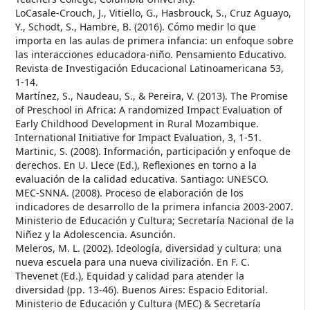
LoCasale-Crouch, J., Vitiello, G., Hasbrouck, S., Cruz Aguayo,
Y., Schodt, S., Hambre, B. (2016). Cómo medir lo que
importa en las aulas de primera infancia: un enfoque sobre
las interacciones educadora-niño. Pensamiento Educativo.
Revista de Investigación Educacional Latinoamericana 53,
1-14.
Martínez, S., Naudeau, S., & Pereira, V. (2013). The Promise
of Preschool in Africa: A randomized Impact Evaluation of
Early Childhood Development in Rural Mozambique.
International Initiative for Impact Evaluation, 3, 1-51.
Martinic, S. (2008). Información, participación y enfoque de
derechos. En U. Llece (Ed.), Reflexiones en torno a la
evaluación de la calidad educativa. Santiago: UNESCO.
MEC-SNNA. (2008). Proceso de elaboración de los
indicadores de desarrollo de la primera infancia 2003-2007.
Ministerio de Educación y Cultura; Secretaría Nacional de la
Niñez y la Adolescencia. Asunción.
Meleros, M. L. (2002). Ideología, diversidad y cultura: una
nueva escuela para una nueva civilización. En F. C.
Thevenet (Ed.), Equidad y calidad para atender la
diversidad (pp. 13-46). Buenos Aires: Espacio Editorial.
Ministerio de Educación y Cultura (MEC) & Secretaría