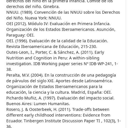
derechos del niño en la primera infancia. Comité de los
derechos del niño. Ginebra.
NNUU. (1989). Convención de las NNUU sobre los Derechos
del Niño. Nueva York: NNUU.
OEI (2012). Módulo IV: Evaluación en Primera Infancia.
Organización de los Estados Iberoamericanos. Asunción,
Paraguay: OEI.
OEI. (1996). Evaluación de la calidad de la Educación.
Revista Iberoamericana de Educación, 215-230.
Outes-Leon, I., Porter, C. & Sánchez, A. (2011). Early
Nutrition and Cognition in Peru: A within-sibling
investigation. IDB Working paper series Nº IDB-WP-241, 1-
38.
Peralta, M.V. (2004). En la construcción de una pedagogía
de párvulos del siglo XXI. Aportes desde Latinoamérica.
Organización de Estados Iberoamericanos para la
educación, la ciencia y la cultura. Madrid, España: OEI.
Pichardo Muñiz, A. (1997). Evaluación del impacto social.
Buenos Aires: Lumen Humanitas.
Rosero, J. & Oosterbeek, H. (2011). Trade-offs between
different early childhood interventions: Evidence from
Ecuador. Tinbergen Institute Discussion Paper TI , 102(3), 1-
36.