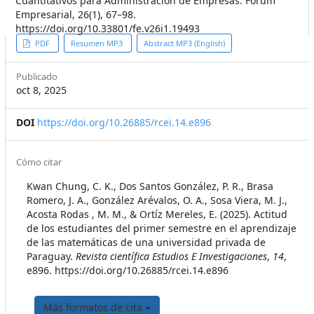
Cuantitativos para Administración de Empresas. Fórum
Empresarial, 26(1), 67–98.
https://doi.org/10.33801/fe.v26i1.19493
##plugins.themes.themeEleven
PDF
Resumen MP3
Abstract MP3 (English)
Publicado
oct 8, 2025
DOI
https://doi.org/10.26885/rcei.14.e896
##plugins.themes.themeEleven
Cómo citar
Kwan Chung, C. K., Dos Santos González, P. R., Brasa
Romero, J. A., González Arévalos, O. A., Sosa Viera, M. J.,
Acosta Rodas , M. M., & Ortíz Mereles, E. (2025). Actitud
de los estudiantes del primer semestre en el aprendizaje
de las matemáticas de una universidad privada de
Paraguay.
Revista científica Estudios E Investigaciones
,
14
,
e896. https://doi.org/10.26885/rcei.14.e896
Más formatos de cita