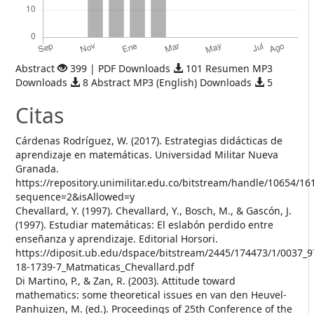
Abstract
399 | PDF Downloads
101 Resumen MP3
Downloads
8 Abstract MP3 (English) Downloads
5
Citas
Cárdenas Rodríguez, W. (2017). Estrategias didácticas de
aprendizaje en matemáticas. Universidad Militar Nueva
Granada.
https://repository.unimilitar.edu.co/bitstream/handle/10654
sequence=2&isAllowed=y
Chevallard, Y. (1997). Chevallard, Y., Bosch, M., & Gascón, J.
(1997). Estudiar matemáticas: El eslabón perdido entre
enseñanza y aprendizaje. Editorial Horsori.
https://diposit.ub.edu/dspace/bitstream/2445/174473/1/0037_9
18-1739-7_Matmaticas_Chevallard.pdf
Di Martino, P., & Zan, R. (2003). Attitude toward
mathematics: some theoretical issues en van den Heuvel-
Panhuizen, M. (ed.). Proceedings of 25th Conference of the