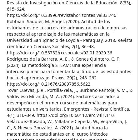
Revista de Investigación en Ciencias de la Educación, 8(33),
615–624.
https://doi.org/10.33996/revistahorizontes.v8i33.746
Robbiani Saguier, M. Ángel. (2020). Actitud de los
estudiantes de la carrera de administración de empresas
respecto al aprendizaje de las matemáticas en la
Universidad San Ignacio de Loyola - Paraguay, 2018. Revista
científica en Ciencias Sociales, 2(1), 36–48.
https://doi.org/10.53732/rccsociales/02.01.2020.36
Rodríguez de la Barrera, A. E., & Genes Quintero, C. F.
(2024). La metodología STEAM: una experiencia
interdisciplinar para fomentar la actitud de los estudiantes
hacia el aprendizaje. Praxis, 20(2), 248–262.
https://doi.org/10.21676/23897856.5622
Tovar Cuevas, J. R., Portilla-Yela, J., Burbano Pantoja, V. M., &
Valdivieso Miranda, M. A. (2024). Factores asociados al
desempeño en el primer curso de matemáticas para
estudiantes universitarios. Emergentes - Revista Científica,
4(1), 316–349. https://doi.org/10.60112/erc.v4i1.110
Velázquez-Rosado, W., Villafañe-Cepeda, W., Vega-Vilca, J.
C., & Nieves-González, A. (2021). Actitud hacia la
matemática de estudiantes en el curso Métodos