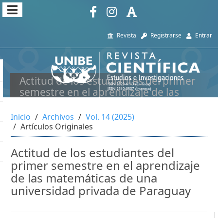
##plugins.themes.themeEleven
##plugins.themes.themeEleven.accessible_menu.main_navi
Revista
Registrarse
Entrar
##plugins.themes.themeEleven.accessible_menu.main_cont
##plugins.themes.themeEleven.accessible_menu.sidebar##
Actitud de los estudiantes del primer
semestre en el aprendizaje de las
matemáticas de una universidad
privada de Paraguay
Inicio
Archivos
Vol. 14 (2025)
Artículos Originales
Actitud de los estudiantes del
primer semestre en el aprendizaje
de las matemáticas de una
universidad privada de Paraguay