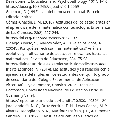
Development, Education and Psychopathology, 10(1), 1–10.
https://doi.org/10.32457/ejpad.v10i1.2069
Goleman, D. (1995). La inteligencia emocional. Barcelona:
Editorial Kairós.
Gómez-Chacón, I. M. (2010). Actitudes de los estudiantes en
el aprendizaje de la matemática con tecnología. Enseñanza
de las Ciencias, 28(2), 227-244.
https://doi.org/10.5565/rev/ec/v28n2.197
Hidalgo Alonso, S., Maroto Sáez, A., & Palacios Picos, A.
(2004). ¿Por qué se rechazan las matemáticas? Análisis
evolutivo y multivariante de actitudes relevantes hacia las
matemáticas. Revista de Educación, 334, 75-98.
https://dialnet.unirioja.es/servlet/articulo?codigo=963460
Iriarte Espinoza, N. (2014). Las actitudes y su relación con el
aprendizaje del inglés en los estudiantes del quinto grado
de secundaria del Colegio Experimental de Aplicación
Víctor Raúl Oyola Romero, Chosica, 2012. [Tesis de
Doctorado, Universidad Nacional de Educación Enrique
Guzmán y Valle].
https://repositorio.une.edu.pe/handle/20.500.14039/1124
Jara Landolffi, N. C., Ortiz Verdún, E. N., Leiva Cabral, M. Y.,
Álvarez Dagogliano, S. R., Martínez Insfran, J. L., & Giménez
Cantero, J. E. (2022). Cápsulas educativas y juegos de