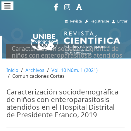
##plugins.themes.themeEleven
##plugins.themes.themeEleven.accessible_menu.main_navi
Revista
Registrarse
Entrar
##plugins.themes.themeEleven.accessible_menu.main_cont
##plugins.themes.themeEleven.accessible_menu.sidebar##
Caracterización sociodemográfica de
niños con enteroparasitosis atendidos
en el Hospital Distrital de Presidente
Franco, 2019
Inicio
Archivos
Vol. 10 Núm. 1 (2021)
Comunicaciones Cortas
Caracterización sociodemográfica
de niños con enteroparasitosis
atendidos en el Hospital Distrital
de Presidente Franco, 2019