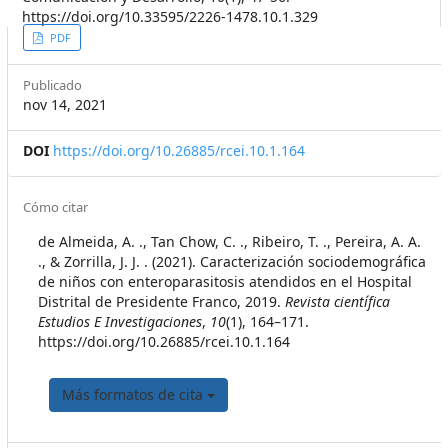
https://doi.org/10.33595/2226-1478.10.1.329
##plugins.themes.themeEleven
PDF
Publicado
nov 14, 2021
DOI
https://doi.org/10.26885/rcei.10.1.164
##plugins.themes.themeEleven
Cómo citar
de Almeida, A. ., Tan Chow, C. ., Ribeiro, T. ., Pereira, A. A.
., & Zorrilla, J. J. . (2021). Caracterización sociodemográfica
de niños con enteroparasitosis atendidos en el Hospital
Distrital de Presidente Franco, 2019.
Revista científica
Estudios E Investigaciones
,
10
(1), 164–171.
https://doi.org/10.26885/rcei.10.1.164
Más formatos de cita