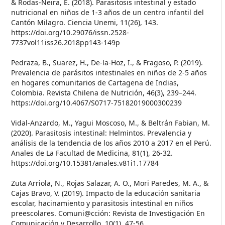
& Rodas-Neira, E. (2018). Parasitosis intestinal y estado
nutricional en niños de 1-3 años de un centro infantil del
Cantón Milagro. Ciencia Unemi, 11(26), 143.
https://doi.org/10.29076/issn.2528-
7737vol11iss26.2018pp143-149p
Pedraza, B., Suarez, H., De-la-Hoz, I., & Fragoso, P. (2019).
Prevalencia de parásitos intestinales en niños de 2-5 años
en hogares comunitarios de Cartagena de Indias,
Colombia. Revista Chilena de Nutrición, 46(3), 239–244.
https://doi.org/10.4067/S0717-75182019000300239
Vidal-Anzardo, M., Yagui Moscoso, M., & Beltrán Fabian, M.
(2020). Parasitosis intestinal: Helmintos. Prevalencia y
análisis de la tendencia de los años 2010 a 2017 en el Perú.
Anales de La Facultad de Medicina, 81(1), 26-32.
https://doi.org/10.15381/anales.v81i1.17784
Zuta Arriola, N., Rojas Salazar, A. O., Mori Paredes, M. A., &
Cajas Bravo, V. (2019). Impacto de la educación sanitaria
escolar, hacinamiento y parasitosis intestinal en niños
preescolares. Comuni@cción: Revista de Investigación En
Comunicación y Desarrollo, 10(1), 47-56.