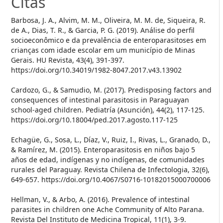
Citas
Barbosa, J. A., Alvim, M. M., Oliveira, M. M. de, Siqueira, R.
de A., Dias, T. R., & Garcia, P. G. (2019). Análise do perfil
socioeconômico e da prevalência de enteroparasitoses em
crianças com idade escolar em um município de Minas
Gerais. HU Revista, 43(4), 391-397.
https://doi.org/10.34019/1982-8047.2017.v43.13902
Cardozo, G., & Samudio, M. (2017). Predisposing factors and
consequences of intestinal parasitosis in Paraguayan
school-aged children. Pediatría (Asunción), 44(2), 117-125.
https://doi.org/10.18004/ped.2017.agosto.117-125
Echagüe, G., Sosa, L., Díaz, V., Ruiz, I., Rivas, L., Granado, D.,
& Ramírez, M. (2015). Enteroparasitosis en niños bajo 5
años de edad, indígenas y no indígenas, de comunidades
rurales del Paraguay. Revista Chilena de Infectologia, 32(6),
649-657. https://doi.org/10.4067/S0716-10182015000700006
Hellman, V., & Arbo, A. (2016). Prevalence of intestinal
parasites in children one Ache Community of Alto Parana.
Revista Del Instituto de Medicina Tropical, 11(1), 3-9.