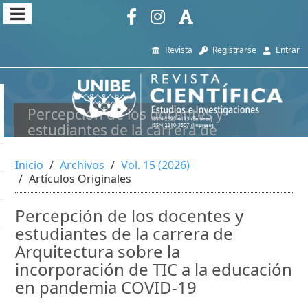
##plugins.themes.themeEleven
##plugins.themes.themeEleven.accessible_menu.main_navi
Revista
Registrarse
Entrar
##plugins.themes.themeEleven.accessible_menu.main_cont
##plugins.themes.themeEleven.accessible_menu.sidebar##
Percepción de los docentes y
estudiantes de la carrera de
Arquitectura sobre la incorporación de
TIC a la educación en pandemia COVID-
Inicio
Archivos
Vol. 15 (2026)
19
Artículos Originales
Percepción de los docentes y
estudiantes de la carrera de
Arquitectura sobre la
incorporación de TIC a la educación
en pandemia COVID-19