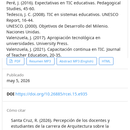
Peré, J. (2016). Expectativas en TIC educativas. Pedagogical
Studies, 45-60.
Tedesco, J. C. (2008). TIC en sistemas educativos. UNESCO
Report, 16-44.
UNESCO. (2000). Objetivos de Desarrollo del Milenio.
Naciones Unidas.
Valenzuela, J. (2017). Apropiación tecnológica en
universidades. University Press.
Valenzuela, J. (2021). Capacitación continua en TIC. Journal
of Teacher Education, 20-35.
##plugins.themes.themeEleven
PDF
Resumen MP3
Abstract MP3 (English)
HTML
Publicado
may 5, 2026
DOI
https://doi.org/10.26885/rcei.15.e935
##plugins.themes.themeEleven
Cómo citar
Santa Cruz, R. (2026). Percepción de los docentes y
estudiantes de la carrera de Arquitectura sobre la