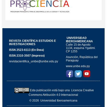
UNIVERSIDAD
REVISTA CIENTÍFICA ESTUDIOS E
IBEROAMERICANA
INVESTIGACIONES
Calle 15 de Agosto
1134, esquina Ygatimi.
ISSN 2523-6113 (En línea)
CP 1255
ISSN 2310-3507 (Impreso)
Asunción, República del
Paraguay
revistacientifica_unibe@unibe.edu.py
www.unibe.edu.py
Esta publicación está bajo una
Licencia Creative
Commons Atribución 4.0 Internacional
© 2026
Universidad Iberoamericana