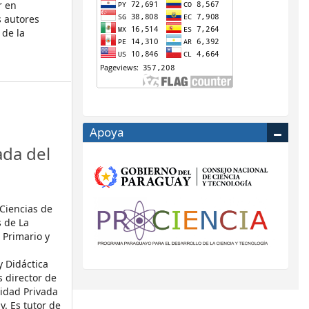
r en
s autores
 de la
Apoya
ada del
 Ciencias de
s de La
 Primario y
y Didáctica
s director de
sidad Privada
y. Es tutor de