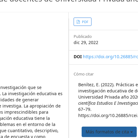
n.article.main##
##plugins.the
PDF
Publicado
dic 29, 2022
DOI
https://doi.org/10.26885/rc
##plugins.them
Cómo citar
Benítez, E. (2022). Prácticas 
 investigación que se
investigación educativa de 
 La investigación educativa es
Universidad Privada año 202
bilidades de generar
científica Estudios E Investiga
 investiga. La apropiación de
67–79.
es imprescindibles para
https://doi.org/10.26885/rcei
gación educativa tiene la
oblemas en el entorno de la
ue cuantitativo, descriptivo,
Más formatos de cita
nica de encuesta y como