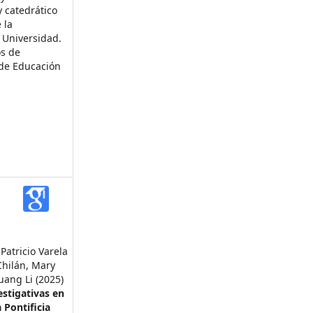
y catedrático
 la
 Universidad.
os de
 de Educación
Patricio Varela
 Chilán, Mary
ang Li (2025)
estigativas en
 Pontificia