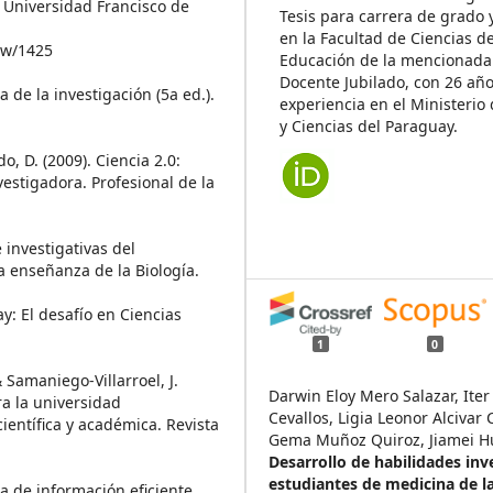
a Universidad Francisco de
Tesis para carrera de grado 
en la Facultad de Ciencias de
iew/1425
Educación de la mencionada
Docente Jubilado, con 26 añ
 de la investigación (5a ed.).
experiencia en el Ministerio
y Ciencias del Paraguay.
o, D. (2009). Ciencia 2.0:
estigadora. Profesional de la
 investigativas del
a enseñanza de la Biología.
ay: El desafío en Ciencias
1
0
Samaniego-Villarroel, J.
Darwin Eloy Mero Salazar, Iter 
ra la universidad
Cevallos, Ligia Leonor Alcivar
ientífica y académica. Revista
Gema Muñoz Quiroz, Jiamei Hu
Desarrollo de habilidades inv
estudiantes de medicina de la
 de información eficiente.