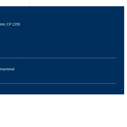
timi.
CP 1255
rnacional