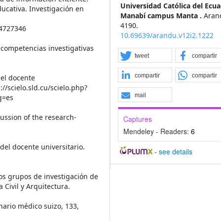
Universidad Católica del Ecu
ducativa. Investigación en
Manabí campus Manta .
Aran
4190.
14727346
10.69639/arandu.v12i2.1222
r competencias investigativas
tweet
compartir
compartir
compartir
del docente
://scielo.sld.cu/scielo.php?
mail
g=es
cussion of the research-
Captures
Mendeley - Readers:
6
a del docente universitario.
-
see details
 los grupos de investigación de
 Civil y Arquitectura.
anario médico suizo, 133,