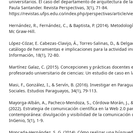
universitarios. El caso del departamento de arquitectura de l
Paula Santander. Revista Perspectivas, 3(1), 71-84.
https://revistas.ufps.edu.co/index.php/perspectivas/article/v
Hernández, R., Fernández, C., & Baptista, P. (2014). Metodología
Mc Graw-Hill.
López-Cózar, E. Cabezas-Clavijo, Á., Torres-Salinas, D., & Delgad
catálogo de herramientas e implicaciones para la actividad inv
Información, 18(1), 72-80.
Martínez Galaz, C. (2015). Concepciones y prácticas docentes e
profesorado universitario de ciencias: Un estudio de caso en l
Masi, F., González, I., & Servín, B. (2016). Investigar en Paragu
Sociales. Estudios Paraguayos, 34(1), 79-113.
Mayorga-Albán, A., Pacheco-Mendoza, S., Córdova-Morán, J., & 
(2022). Estrategia de comunicación científica en la Web 2.0 pa
contemporánea: divulgación y visibilidad de la comunicación c
InGenio, 5(1), 1-9.
Moncada-Hernández, S. G. (2014). Cómo realizar una búsqueda