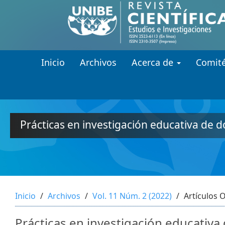
##plugins.themes.themeEleven
##plugins.themes.themeEleven.accessible_menu.main_navi
##plugins.themes.themeEleven.accessible_menu.main_cont
##plugins.themes.themeEleven.accessible_menu.sidebar##
Inicio
Archivos
Acerca de
Comité
Prácticas en investigación educativa de 
Inicio
Archivos
Vol. 11 Núm. 2 (2022)
Artículos O
Prácticas en investigación educativ