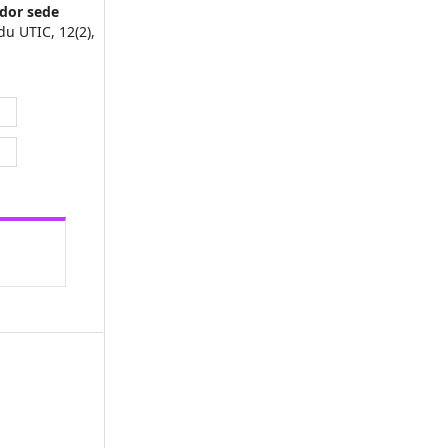
ador sede
du UTIC,
12
(2),