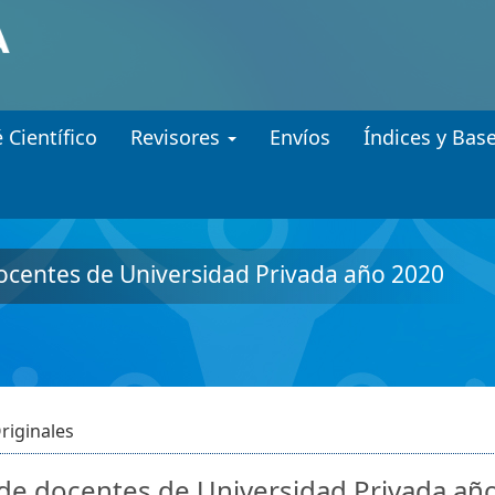
.accessible_menu.label##
gation##
ent##
 Científico
Revisores
Envíos
Índices y Bas
docentes de Universidad Privada año 2020
riginales
a de docentes de Universidad Privada añ