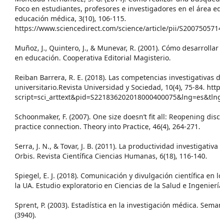
Foco en estudiantes, profesores e investigadores en el área e
educación médica, 3(10), 106-115.
https://www.sciencedirect.com/science/article/pii/S20075057
Muñoz, J., Quintero, J., & Munevar, R. (2001). Cómo desarrolla
en educación. Cooperativa Editorial Magisterio.
Reiban Barrera, R. E. (2018). Las competencias investigativas 
universitario.Revista Universidad y Sociedad, 10(4), 75-84. http
script=sci_arttext&pid=S221836202018000400075&lng=es&tln
Schoonmaker, F. (2007). One size doesn’t fit all: Reopening dis
practice connection. Theory into Practice, 46(4), 264-271.
Serra, J. N., & Tovar, J. B. (2011). La productividad investigativ
Orbis. Revista Científica Ciencias Humanas, 6(18), 116-140.
Spiegel, E. J. (2018). Comunicación y divulgación científica en
la UA. Estudio exploratorio en Ciencias de la Salud e Ingeniería
Sprent, P. (2003). Estadística en la investigación médica. Sem
(3940).