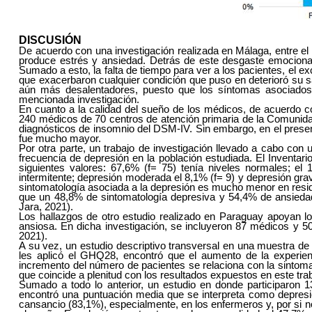
DISCUSIÓN
De acuerdo con una investigación realizada en Málaga, entre el 
produce estrés y ansiedad. Detrás de este desgaste emocional 
Sumado a esto, la falta de tiempo para ver a los pacientes, el ex
que exacerbaron cualquier condición que puso en deterioró su s
aún más desalentadores, puesto que los síntomas asociados 
mencionada investigación.
En cuanto a la calidad del sueño de los médicos, de acuerdo c
240 médicos de 70 centros de atención primaria de la Comunidad 
diagnósticos de insomnio del DSM-IV. Sin embargo, en el presen
fue mucho mayor.
Por otra parte, un trabajo de investigación llevado a cabo con
frecuencia de depresión en la población estudiada. El Inventa
siguientes valores: 67,6% (f= 75) tenía niveles normales; el
intermitente; depresión moderada el 8,1% (f= 9) y depresión gra
sintomatología asociada a la depresión es mucho menor en resid
que un 48,8% de sintomatología depresiva y 54,4% de ansiedad e
Jara, 2021).
Los hallazgos de otro estudio realizado en Paraguay apoyan lo
ansiosa. En dicha investigación, se incluyeron 87 médicos y 5
2021).
A su vez, un estudio descriptivo transversal en una muestra de 
les aplicó el GHQ28, encontró que el aumento de la experienc
incremento del número de pacientes se relaciona con la sintomato
que coincide a plenitud con los resultados expuestos en este tra
Sumado a todo lo anterior, un estudio en donde participaron 
encontró una puntuación media que se interpreta como depresi
cansancio (83,1%), especialmente, en los enfermeros y, por si no