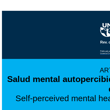
Rev. c
Publicado e
Licencia C
AR
Salud mental autopercibi
Self-perceived mental heal