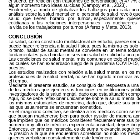
el sueño. En relación con trastornos de personalidad, el 47,7% 
algún momento tuvo ideas suicidas (Campoy et al., 2023).
Finalmente, a modo de globalizar los hallazgos para cada una 
análisis sobre la salud mental en el personal de salud reveló qu
salud que tienen horario por turnos, especialmente quie
cotidianas y las relaciones interpersonales, los quehaceres do
la vida de los trabajadores por turnos (Alferez y Matta, 2013).
CONCLUSIÓN
La salud, como constructo multifactorial de estudio, parece
ser 
puede hacer referencia a la salud física, pues la misma es solo
lo tanto, hablar de salud mental se convierte en un tema toda
fundamentales para brindar un servicio salud de calidad a una po
Las condiciones de salud mental más comunes en todo el mundo s
las cuales se han exacerbado luego de la pandemia COVID-19, 
puestos.
Los estudios realizados con relación a la salud mental en los
profesionales de la salud mental, no se han logrado minimizar l
el tiempo.
Mediante el presente estudio, se consiguió dar respuesta a una 
de los médicos que ejercen sus funciones en instituciones públ
investigadores de la salud mental, dado que esta situación compr
Aquí, no se debe reflexionar únicamente sobre la salud mental d
los mismos estudiantes de medicina, dado que, desde sus prime
las que usualmente se encuentran sometidos.
En el imaginario colectivo, se idealiza a los médicos como ser
que buscan mantenerse bien para poder ayudar de manera apropi
que impiden que los médicos consideren frecuentemente sus pro
número muy alto de médicos experimenta ansiedad, depresión y 
Entonces, en primera instancia, es de suma relevancia seguir re
la presión a la que se encuentran sometidos no solo los médico
quienes verbalizan constantemente este fenómeno.