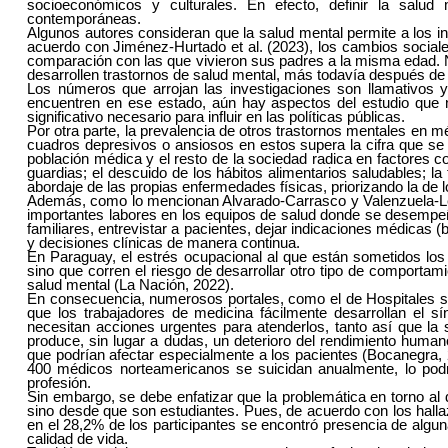
socioeconómicos y culturales. En efecto, definir la salud
contemporáneas.
Algunos autores consideran que la salud mental permite a los i
acuerdo con Jiménez-Hurtado et al. (2023), los cambios social
comparación con las que vivieron sus padres a la misma edad.
desarrollen trastornos de salud mental, más todavía después de
Los números que arrojan las investigaciones son llamativos y
encuentren en ese estado, aún hay aspectos del estudio que 
significativo necesario para influir en las políticas públicas.
Por otra parte, la prevalencia de otros trastornos mentales en m
cuadros depresivos o ansiosos en estos supera la cifra que se 
población médica y el resto de la sociedad radica en factores c
guardias; el descuido de los hábitos alimentarios saludables; la
abordaje de las propias enfermedades físicas, priorizando la de l
Además, como lo mencionan Alvarado-Carrasco y Valenzuela-Leal
importantes labores en los equipos de salud donde se desempe
familiares, entrevistar a pacientes, dejar indicaciones médicas (b
y decisiones clínicas de manera continua.
En Paraguay, el estrés ocupacional al que están sometidos los p
sino que corren el riesgo de desarrollar otro tipo de comporta
salud mental (La Nación, 2022).
En consecuencia, numerosos portales, como el de Hospitales sin
que los trabajadores de medicina fácilmente desarrollan el 
necesitan acciones urgentes para atenderlos, tanto así que la s
produce, sin lugar a dudas, un deterioro del rendimiento human
que podrían afectar especialmente a los pacientes (Bocanegra,
400 médicos norteamericanos se suicidan anualmente, lo podrí
profesión.
Sin embargo, se debe enfatizar que la problemática en torno al 
sino desde que son estudiantes. Pues, de acuerdo con los hallaz
en el 28,2% de los participantes se encontró presencia de algu
calidad de vida.