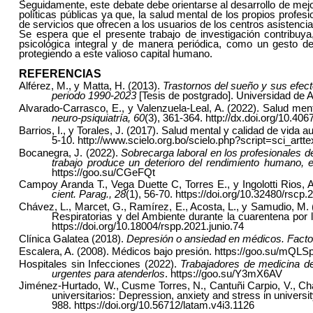
Seguidamente, este debate debe orientarse al desarrollo de mej
políticas públicas ya que, la salud mental de los propios prof
de servicios que ofrecen a los usuarios de los centros asistencia
Se espera que el presente trabajo de investigación contribuy
psicológica integral y de manera periódica, como un gesto de
protegiendo a este valioso capital humano.
REFERENCIAS
Alférez, M., y Matta, H. (2013).
Trastornos del sueño y sus efecto
periodo 1990-2023
[Tesis de postgrado]. Universidad de 
Alvarado-Carrasco, E., y Valenzuela-Leal, A.
(2022). Salud men
neuro-psiquiatría, 60
(3), 361-364. http://dx.doi.org/10.
Barrios, I., y Torales, J. (2017). Salud mental y calidad de vida
5-10. http://www.scielo.org.bo/scielo.php?script=sci_a
Bocanegra, J. (2022).
Sobrecarga laboral en los profesionales de 
trabajo produce un deterioro del rendimiento humano, 
https://goo.su/CGeFQt
Campoy Aranda T., Vega Duette C, Torres E., y Ingolotti Rios,
cient. Parag., 28
(1), 56-70. https://doi.org/10.32480/rscp.
Chávez, L., Marcet, G., Ramírez, E., Acosta, L., y Samudio, M.
Respiratorias y del Ambiente durante la cuarentena p
https://doi.org/10.18004/rspp.2021.junio.74
Clínica Galatea (2018).
Depresión o ansiedad en médicos. Facto
Escalera, A. (2008).
Médicos bajo presión
.
https://goo.su/mQLSp
Hospitales sin Infecciones (2022).
Trabajadores de medicina d
urgentes para atenderlos
. https://goo.su/Y3mX6AV
Jiménez-Hurtado, W., Cusme Torres, N., Cantuñi Carpio, V., Cha
universitarios: Depression, anxiety and stress in universi
988.
https://doi.org/10.56712/latam.v4i3.1126