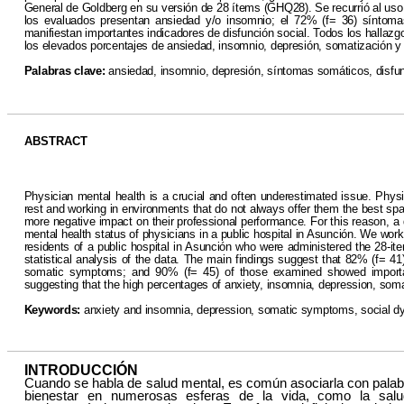
General de Goldberg en su versión de 28 ítems (GHQ28). Se recurrió al uso 
los evaluados presentan ansiedad y/o insomnio; el 72% (f= 36) síntoma
manifiestan importantes indicadores de disfunción social. Todos los hallazg
los elevados porcentajes de ansiedad, insomnio, depresión, somatización y d
Palabras clave:
ansiedad, insomnio, depresión, síntomas somáticos, disfu
ABSTRACT
Physician mental health is a crucial and often underestimated issue. Physi
rest and working in environments that do not always offer them the best spac
more negative impact on their professional performance. For this reason, a 
mental health status of physicians in a public hospital in Asunción. We work
residents of a public hospital in Asunción who were administered the 28-
statistical analysis of the data. The main findings suggest that 82% (f= 
somatic symptoms; and 90% (f= 45) of those examined showed important in
suggesting that the high percentages of anxiety, insomnia, depression, soma
Keywords:
anxiety and insomnia, depression, somatic symptoms, social dy
INTRODUCCIÓN
Cuando se habla de salud mental, es común asociarla con palabra
bienestar en numerosas esferas de la vida, como la salud 