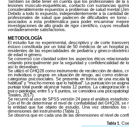
También se debe tener en cuenta que los profesionales de la s
lesiones músculo-esqueléticas, contacto con sustancias química
considerablemente expuestos a problemas de salud mental (Jimé
Debido a todo lo expuesto, independientemente a la cantidad de
profesionales de salud que padecen de dificultades en torno
asociados a esta problemática para poder encaminar mejores 
investigaciones de alto grado de rigor científico, cuyos resul
verdaderamente satisfactorios.
METODOLOGÍA
El estudio fue no experimental, descriptivo y de corte transver
estuvo constituida por un total de 50 médicos de un hospital 
residentes de las especialidades de pediatría y gineco-obstetrici
de edad ni
género
.
Se conversó con claridad sobre los aspectos éticos relacionados
velando principalmente por la seguridad y confidencialidad de lo
así lo deseaban.
Se utilizó el GHQ28 como instrumento de recolección de datos, cre
en individuos o grupos en situación de riesgo, así como estimar 
categorías psicosociales. Se presenta en forma de una escala tipo
habitual” y “mucho menos que lo habitual”. La puntuación se asigna
puntaje total puede alcanzar hasta 12 puntos. La categorización 
psico-patología; entre 5 y 6 puntos, se considera una psicopatologí
Torales, 2017).
Se recurrió al uso de SPSS versión 24 para el análisis estadístic
Con el fin de determinar el nivel de confiabilidad del GHQ28, se 
la entidad que fue objeto de estudio. Una vez obtenidos los 
dimensiones del instrumento (Tabla 1).
Se observa que en cada una de las dimensiones el nivel de confia
Coef
Tabla 1.