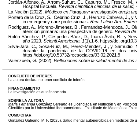
Jordán-Alfonso, A., Arrom-Suhurt, C., Capurro, M., Fresco, M.,
Hospital Escuela.
Revista científica ciencias de la salud, 
La Nación (2022).
Médicos en Paraguay: investigación arroja urg
Portero de la Cruz, S., Cebrino Cruz, J., Herruzo Cabrera, J., y V
in emergency care professionals.
Rev. Latino-Am. Enfer
Rodriguez, A., Moreno-Jimenez, B., Fernandez-Mendoza, J., Olav
atención primaria: una perspectiva de género.
Revista de
Rolón-Sánchez, P., Céspedes-Báez, D., Ibarra-Ávila, R., y Serv
año 2023.
Scienti Americana, 1
(1),1-6. https://doi.org/1
Silva-Jara, C., Sosa-Ruiz, M., Pérez-Méndez, J., y Samudio, 
durante la pandemia de la COVID-19 en dos univ
https://doi.org/10.53732/rccsociales/03.02.2021.9
Valenzuela, G. (2022).
Reflexiones sobre la salud mental de los
CONFLICTO DE INTERÉS
La autora declara no tener conflicto de interés.
FINANCIAMIENTO
La investigación es autofinanciada.
SOBRE LA AUTORA
María Fernanda González Galeano
es Licenciada en Nutrición y en Psicolo
Científica por la Universidad Iberoamericana. Estudiante de Matemática Estad
COMO CITAR
González Galeano, M. F. (2025). Salud mental autopercibida en médicos de u